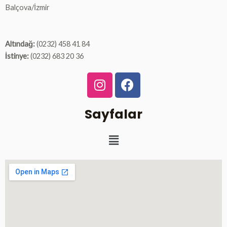
Balçova/İzmir
Altındağ:
(0232) 458 41 84
İstinye:
(0232) 683 20 36
I
F
n
a
s
c
Sayfalar
t
e
a
b
Menu
g
o
r
o
a
k
m